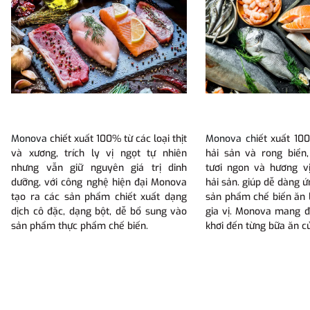
Monova
chiết xuất 100% từ các loại thịt
Monova ch
iết xuất 10
và xương, trích ly vị ngọt tự nhiên
hải sản và rong biển
nhưng vẫn giữ nguyên giá trị dinh
tươi ngon và hương v
dưỡng, với công nghệ hiện đại Monova
hải sản. giúp dễ dàng 
tạo ra các sản phẩm chiết xuất dạng
sản phẩm chế biến ăn 
dịch cô đặc, dạng bột, dễ bổ sung vào
gia vị. Monova mang đ
sản phẩm thực phẩm chế biến.
khơi đến từng bữa ăn củ