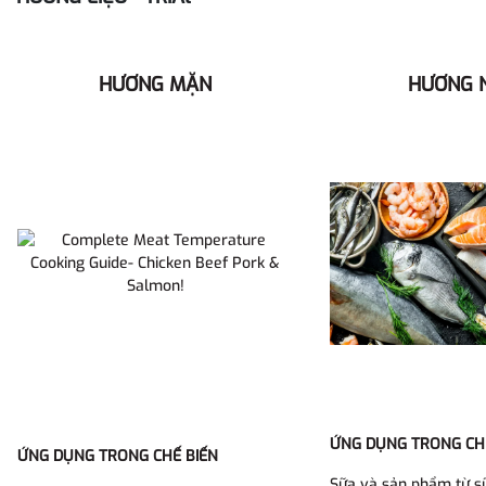
HƯƠNG MẶN
HƯƠNG 
ỨNG DỤNG TRONG CH
ỨNG DỤNG TRONG CHẾ BIẾN
Sữa và sản phẩm từ s