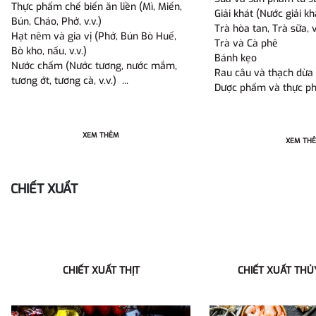
Thực phẩm chế biến ăn liền (Mì, Miến,
Giải khát (Nước giải khá
Bún, Cháo, Phở, v.v.)
Trà hòa tan, Trà sữa, v
Hạt nêm và gia vị (Phở, Bún Bò Huế,
Trà và Cà phê
Bò kho, nấu, v.v.)
Bánh kẹo
Nước chấm (Nước tương, nước mắm,
Rau câu và thạch dừa
tương ớt, tương cà, v.v.) ...
Dược phẩm và thực p
XEM THÊM
XEM TH
CHIẾT XUẨT
CHIẾT XUẤT THỊT
CHIẾT XUẤT THỦ